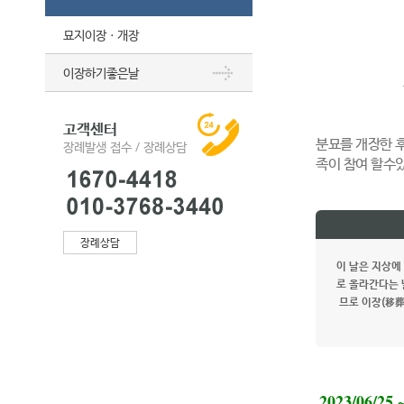
묘지이장ㆍ개장
이장하기좋은날
고객센터
분묘를 개장한 
장례발생 접수 / 장례상담
족이 참여 할수
장례상담
이 날은 지상에
로 올라간다는 
므로 이장(移葬
2023/06/25 