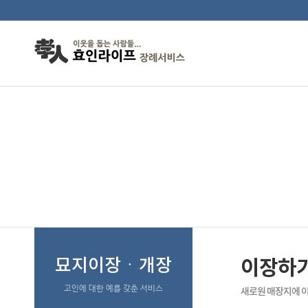
이장하기좋은날
묘지이장ㆍ개장
이장하
고인에 대한 예를 갖춘 서비스
새로원 매장지에 이