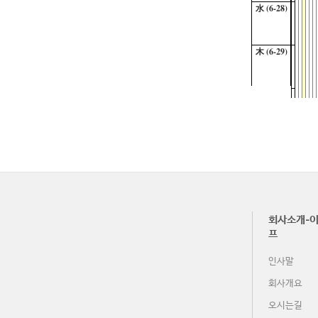
水 (6-28)
木 (6-29)
金 (6-30)
土 (7-1)
日 (7-2)
회사소개-이
月 (7-3)
프
인사말
火 (7-4)
회사개요
오시는길
水 (7-5)