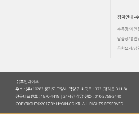
木 (7-6)
장지안내-
수목장/자연
金 (7-7)
납골당/봉안
공원묘지/납
土 (7-8)
주)효인라이프
주소 : (우) 10283 경기도 고양시 덕양구 호국로 1373 (대자동 311-8)
전국대표번호 : 1670-4418 | 24시간 상담 전화 : 010-3768-3440
COPYRIGHT©2017 BY HYOIN.CO.KR. ALL RIGHTS RESERVED.