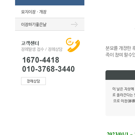
묘지이장ㆍ개장
이장하기좋은날
고객센터
분묘를 개장한 
장례발생 접수 / 장례상담
족이 참여 할수
장례상담
이 날은 지상에
로 올라간다는 
므로 이장(移葬
2023/01/1 ~