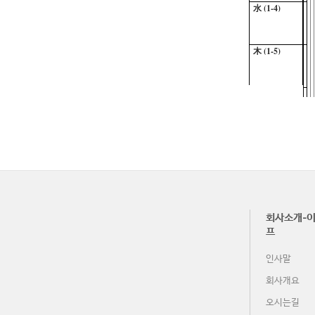
水 (1-4)
木 (1-5)
金 (1-6)
土 (1-7)
日 (1-8)
회사소개-이
月 (1-9)
프
인사말
火 (1-10)
회사개요
오시는길
水 (1-11)