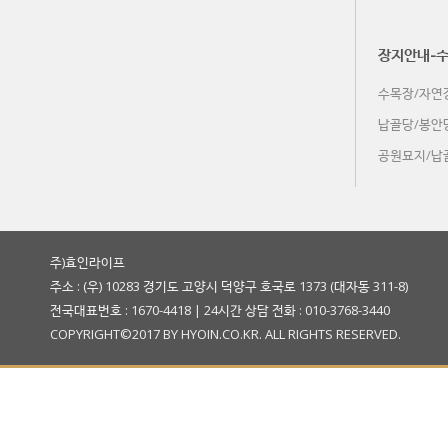
木 (1-12)
장지안내-
수목장/자연
金 (1-13)
납골당/봉안
공원묘지/납
土 (1-14)
주)효인라이프
주소 : (우) 10283 경기도 고양시 덕양구 호국로 1373 (대자동 311-8)
전국대표번호 : 1670-4418 | 24시간 상담 전화 : 010-3768-3440
COPYRIGHT©2017 BY HYOIN.CO.KR. ALL RIGHTS RESERVED.