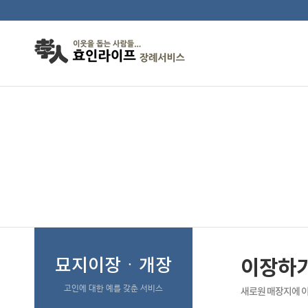
이장하기좋은날
묘지이장ㆍ개장
이장하
고인에 대한 예를 갖춘 서비스
새로원 매장지에 이