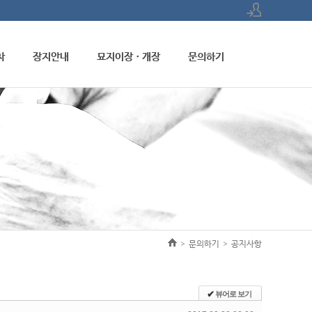
로그인
차
장지안내
묘지이장ㆍ개장
문의하기
회원가입
문의하기
공지사항
>
>
✔
뷰어로 보기