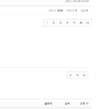
2017.03.28 02:00
조회 수
3245
추천 수
0
댓글
0
?
글쓴이
날짜
조회 수