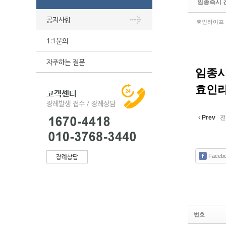
임종즉시 긴
공지사항
효인라이프
1:1문의
자주하는 질문
임종시
효인라이
고객센터
장례발생 접수 / 장례상담
Prev
전
장례상담
Faceb
번호