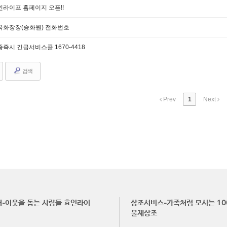
인라이프 홈페이지 오픈!!
국화장장(승화원) 전화번호
즉시 긴급서비스콜 1670-4418
검색
Prev
1
Next
-이웃을 돕는 사람들 효인라이
상조서비스-가족처럼 모시는 10
불제상조