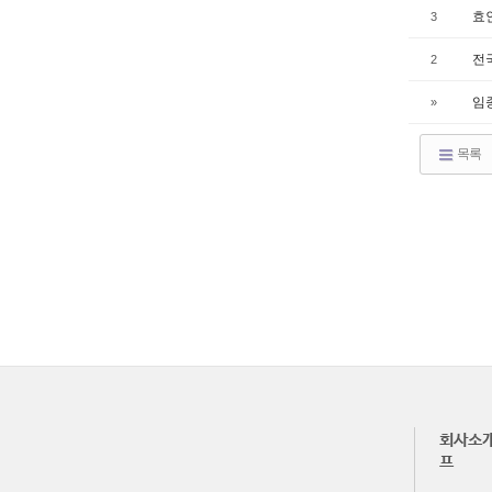
효
3
전
2
임종
»
목록
회사소개
프