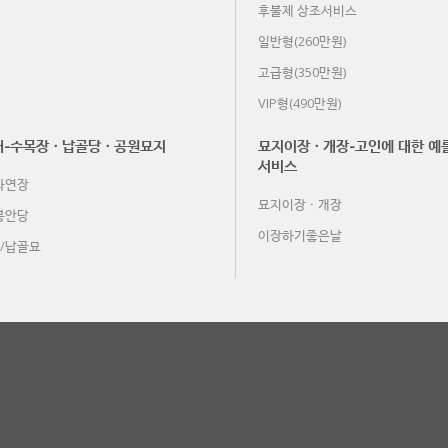
후불제 상조서비스
일반형(260만원)
고급형(350만원)
VIP형(490만원)
내-수목장ㆍ납골당ㆍ공원묘지
묘지이장ㆍ개장-고인에 대한 예
서비스
자연장
묘지이장ㆍ개장
봉안당
이장하기좋은날
/납골묘