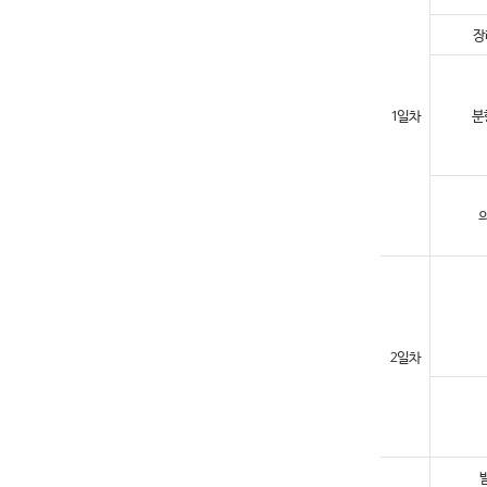
장
1일차
분
2일차