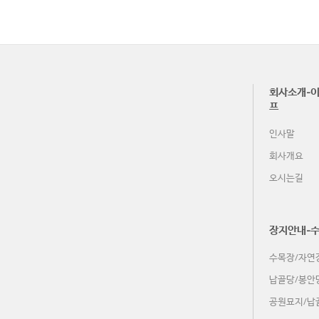
회사소개-이
프
인사말
회사개요
오시는길
장지안내-
수목장/자연
납골당/봉안
공원묘지/납