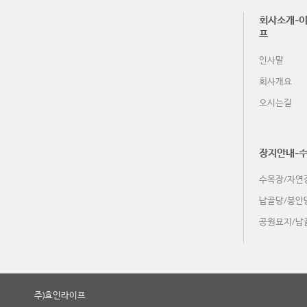
회사소개-이
프
인사말
회사개요
오시는길
장지안내-
수목장/자연
납골당/봉안
공원묘지/납
주)효인라이프