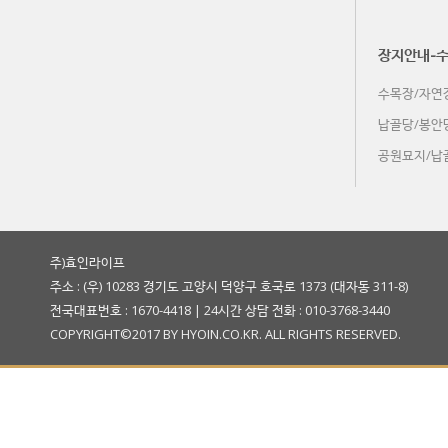
木 (11-2)
장지안내-
수목장/자연
金 (11-3)
납골당/봉안
공원묘지/납
土 (11-4)
주)효인라이프
주소 : (우) 10283 경기도 고양시 덕양구 호국로 1373 (대자동 311-8)
전국대표번호 : 1670-4418 | 24시간 상담 전화 : 010-3768-3440
COPYRIGHT©2017 BY HYOIN.CO.KR. ALL RIGHTS RESERVED.