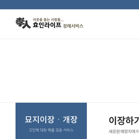
이장하기좋은날
묘지이장ㆍ개장
이장하
고인에 대한 예를 갖춘 서비스
새로원 매장지에 이