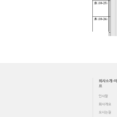
水 (10-25)
木 (10-26)
金 (10-27)
土 (10-28)
日 (10-29)
회사소개-이
月 (10-30)
프
인사말
火 (10-31)
회사개요
오시는길
水 (11-1)