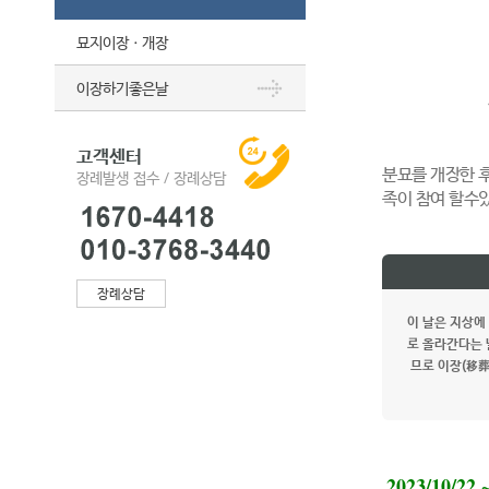
묘지이장ㆍ개장
이장하기좋은날
고객센터
분묘를 개장한 
장례발생 접수 / 장례상담
족이 참여 할수
장례상담
이 날은 지상에
로 올라간다는 
므로 이장(移葬
2023/10/22 