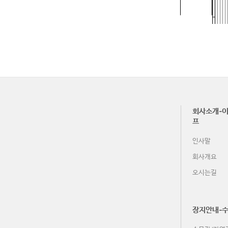
金 (12-5)
土 (12-6)
회사소개-이
프
인사말
회사개요
오시는길
장지안내-