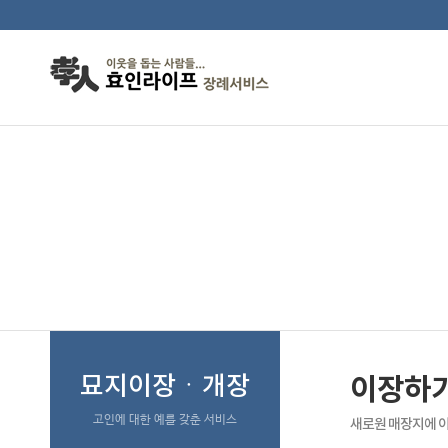
이장하기좋은날
묘지이장ㆍ개장
이장하
고인에 대한 예를 갖춘 서비스
새로원 매장지에 이