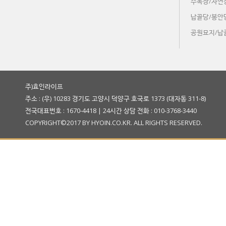
수목장/자연
납골당/봉안
공원묘지/납
주)효인라이프
주소 : (우) 10283 경기도 고양시 덕양구 호국로 1373 (대자동 311-8)
전국대표번호 : 1670-4418 | 24시간 상담 전화 : 010-3768-3440
COPYRIGHT©2017 BY HYOIN.CO.KR. ALL RIGHTS RESERVED.