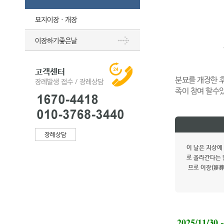
묘지이장ㆍ개장
이장하기좋은날
고객센터
분묘를 개장한 
장례발생 접수 / 장례상담
족이 참여 할수
장례상담
이 날은 지상에
로 올라간다는 
므로 이장(移葬
2025/11/30 