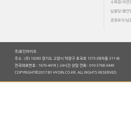
수목장/자연
납골당/봉안
공원묘지/납
주)효인라이프
주소 : (우) 10283 경기도 고양시 덕양구 호국로 1373 (대자동 311-8)
전국대표번호 : 1670-4418 | 24시간 상담 전화 : 010-3768-3440
COPYRIGHT©2017 BY HYOIN.CO.KR. ALL RIGHTS RESERVED.