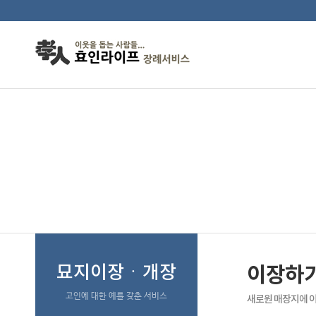
이장하기좋은날
묘지이장ㆍ개장
이장하
고인에 대한 예를 갖춘 서비스
새로원 매장지에 이