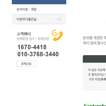
묘지이장ㆍ개장
이장하기좋은날
고객센터
분묘를 개장한 
장례발생 접수 / 장례상담
족이 참여 할수
장례상담
이 날은 지상에
로 올라간다는 
므로 이장(移葬
Septemb