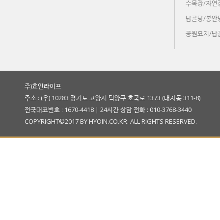
수목장/자연
납골당/봉안
공원묘지/납
주)효인라이프
주소 : (우) 10283 경기도 고양시 덕양구 호국로 1373 (대자동 311-8)
전국대표번호 : 1670-4418 | 24시간 상담 전화 : 010-3768-3440
COPYRIGHT©2017 BY HYOIN.CO.KR. ALL RIGHTS RESERVED.