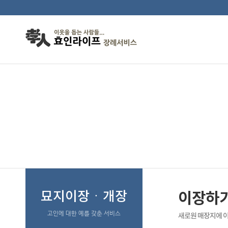
이장하기좋은날
묘지이장ㆍ개장
이장하
고인에 대한 예를 갖춘 서비스
새로원 매장지에 이