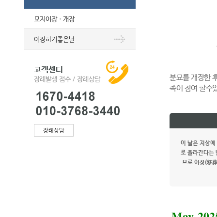
묘지이장ㆍ개장
이장하기좋은날
고객센터
분묘를 개장한 
장례발생 접수 / 장례상담
족이 참여 할수
장례상담
이 날은 지상에
로 올라간다는 
므로 이장(移葬
May 202