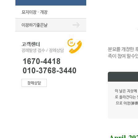
묘지이장ㆍ개장
이장하기좋은날
고객센터
분묘를 개장한 
장례발생 접수 / 장례상담
족이 참여 할수
장례상담
이 날은 지상에
로 올라간다는 
므로 이장(移葬
April 20