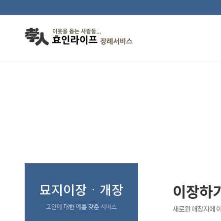
이장하기좋은날
묘지이장ㆍ개장
이장하
고인에 대한 예를 갖춘 서비스
새로원 매장지에 이