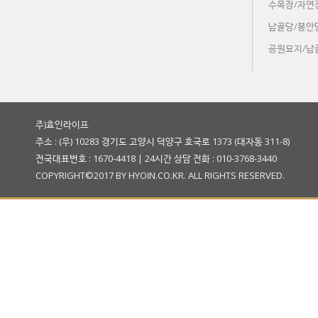
수목장/자연
납골당/봉안
공원묘지/납
주)효인라이프
주소 : (우) 10283 경기도 고양시 덕양구 호국로 1373 (대자동 311-8)
전국대표번호 : 1670-4418 | 24시간 상담 전화 : 010-3768-3440
COPYRIGHT©2017 BY HYOIN.CO.KR. ALL RIGHTS RESERVED.