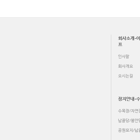
회사소개-이
프
인사말
회사개요
오시는길
장지안내-
수목장/자연
납골당/봉안
공원묘지/납