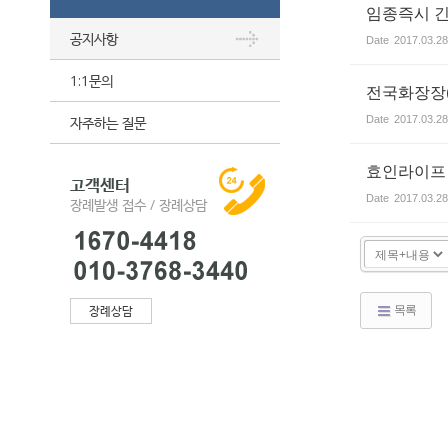
임종즉시 긴급
공지사항
Date
2017.03.28
1:1문의
전국화장장
자주하는 질문
Date
2017.03.28
효인라이프 
고객센터
Date
2017.03.28
장례발생 접수 / 장례상담
장례상담
목록